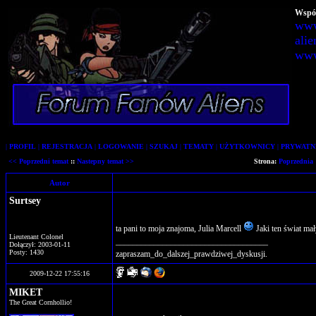
Wspól
www
alie
www
|
PROFIL
|
REJESTRACJA
|
LOGOWANIE
|
SZUKAJ
|
TEMATY
|
UŻYTKOWNICY
|
PRYWATN
<< Poprzedni temat
::
Nastepny temat >>
Strona:
Poprzednia
Autor
Surtsey
ta pani to moja znajoma, Julia Marcell
Jaki ten świat mał
Lieutenant Colonel
____________________________________
Dołączył: 2003-01-11
Posty: 1430
zapraszam_do_dalszej_prawdziwej_dyskusji.
2009-12-22 17:55:16
MIKET
The Great Cornhollio!