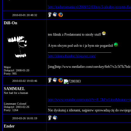
http://gadzetomania.pl/2009/12/03/top-5-idealny-prezent-dla
2010-03-01 20:48:32
Dill-On
ten filmik z Predatorami to niezły stuff
A tym obcym pod usb to i ja bym nie pogardził
____________________________________
http://alienschamber.blogspot.com/
[img]http://www.mediafire.com/convkey/6eb7/v2c5f7k7bdc
Major
Dołączył: 2008-01-20
Posty: 995
2010-03-02 19:03:46
SAMMAEL
Not bad for a human
http://www.youtube.com/watch?v=8_TkFwI-ioo&feature=
Lieutenant Colonel
____________________________________
Dołączył: 2003-02-26
Nie dyskutuj z idiotami, najpierw sprowadzą cię do swoje
Posty: 1264
2010-03-26 16:01:19
Ender