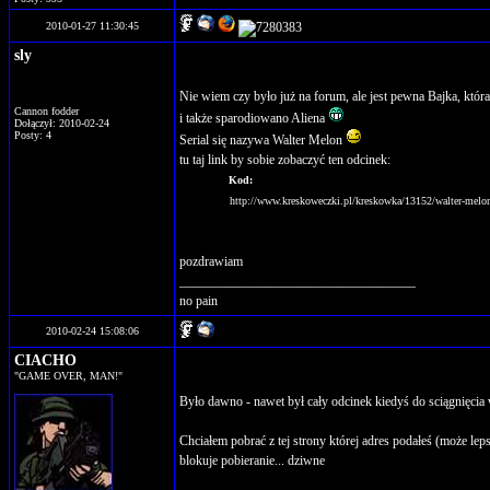
2010-01-27 11:30:45
sly
Nie wiem czy było już na forum, ale jest pewna Bajka, któ
Cannon fodder
i także sparodiowano Aliena
Dołączył: 2010-02-24
Posty: 4
Serial się nazywa Walter Melon
tu taj link by sobie zobaczyć ten odcinek:
Kod:
http://www.kreskoweczki.pl/kreskowka/13152/walter-melo
pozdrawiam
____________________________________
no pain
2010-02-24 15:08:06
CIACHO
"GAME OVER, MAN!"
Było dawno - nawet był cały odcinek kiedyś do sciągnięcia 
Chciałem pobrać z tej strony której adres podałeś (może lep
blokuje pobieranie... dziwne