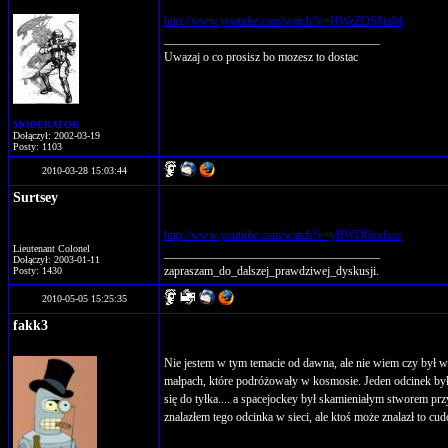
http://www.youtube.com/watch?v=HWeZOS8ta04
____________________________________
Uwazaj o co prosisz bo mozesz to dostac
MODERATOR
Dołączył: 2002-03-19
Posty: 1103
2010-03-28 15:03:44
Surtsey
http://www.youtube.com/watch?v=yBWD6fodxas
Lieutenant Colonel
____________________________________
Dołączył: 2003-01-11
zapraszam_do_dalszej_prawdziwej_dyskusji.
Posty: 1430
2010-05-05 15:25:35
fakk3
Nie jestem w tym temacie od dawna, ale nie wiem czy był 
małpach, które podróżowały w kosmosie. Jeden odcinek był 
się do tyłka.... a spacejockey był skamieniałym stworem prz
znalazłem tego odcinka w sieci, ale ktoś może znalazł to cud