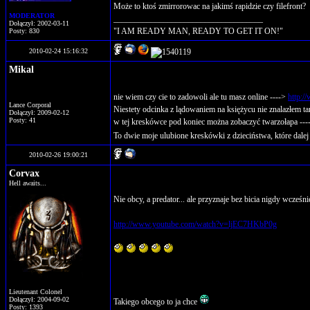
Może to ktoś zmirrorowac na jakimś rapidzie czy filefront?
MODERATOR
____________________________________
Dołączył: 2002-03-11
"I AM READY MAN, READY TO GET IT ON!"
Posty: 830
2010-02-24 15:16:32
Mikal
nie wiem czy cie to zadowoli ale tu masz online ---->
http:/
Lance Corporal
Niestety odcinka z lądowaniem na księżycu nie znalazłem ta
Dołączył: 2009-02-12
Posty: 41
w tej kreskówce pod koniec można zobaczyć twarzołapa --
To dwie moje ulubione kreskówki z dzieciństwa, które dale
2010-02-26 19:00:21
Corvax
Hell awaits...
Nie obcy, a predator... ale przyznaje bez bicia nigdy wcześ
http://www.youtube.com/watch?v=ljEC7HKbP0g
Lieutenant Colonel
Dołączył: 2004-09-02
Takiego obcego to ja chce
Posty: 1393