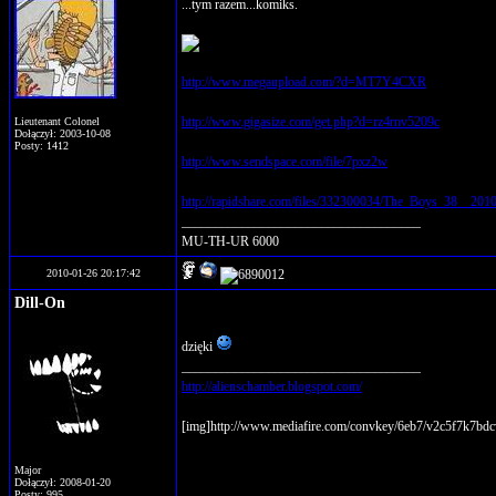
...tym razem...komiks.
http://www.megaupload.com/?d=MT7Y4CXR
http://www.gigasize.com/get.php?d=rz4rnv5209c
Lieutenant Colonel
Dołączył: 2003-10-08
Posty: 1412
http://www.sendspace.com/file/7pxz2w
http://rapidshare.com/files/332300034/The_Boys_38__20
____________________________________
MU-TH-UR 6000
2010-01-26 20:17:42
Dill-On
dzięki
____________________________________
http://alienschamber.blogspot.com/
[img]http://www.mediafire.com/convkey/6eb7/v2c5f7k7bdc
Major
Dołączył: 2008-01-20
Posty: 995