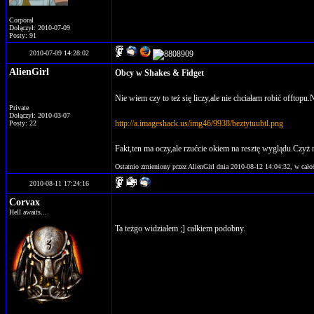
Corporal
Dołączył: 2010-07-09
Posty: 91
2010-07-09 14:28:02
AlienGirl
Obcy w Shakes & Fidget
Nie wiem czy to też się liczy,ale nie chciałam robić offto
Private
Dołączył: 2010-03-07
http://a.imageshack.us/img46/9938/beztytuubtl.png
Posty: 22
Fakt,ten ma oczy,ale rzućcie okiem na resztę wyglądu.Cz
Ostatnio zmieniony przez AlienGirl dnia 2010-08-12 14:04:32, w całoś
2010-08-11 17:24:16
Corvax
Hell awaits...
Ta teżgo widziałem ;] całkiem podobny.