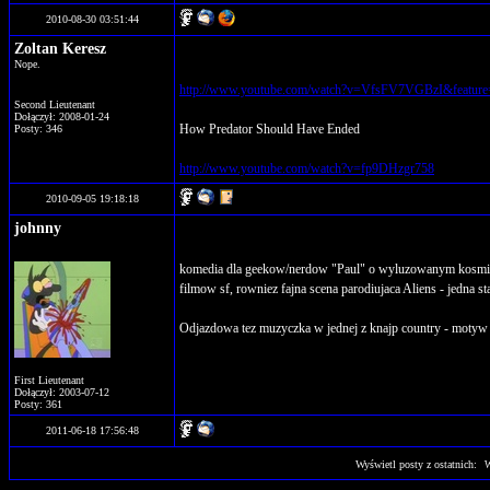
2010-08-30 03:51:44
Zoltan Keresz
Nope.
http://www.youtube.com/watch?v=VfsFV7VGBzI&feature
Second Lieutenant
Dołączył: 2008-01-24
How Predator Should Have Ended
Posty: 346
http://www.youtube.com/watch?v=fp9DHzgr758
2010-09-05 19:18:18
johnny
komedia dla geekow/nerdow "Paul" o wyluzowanym kosmicie.
filmow sf, rowniez fajna scena parodiujaca Aliens - jedna 
Odjazdowa tez muzyczka w jednej z knajp country - motyw 
First Lieutenant
Dołączył: 2003-07-12
Posty: 361
2011-06-18 17:56:48
Wyświetl posty z ostatnich: