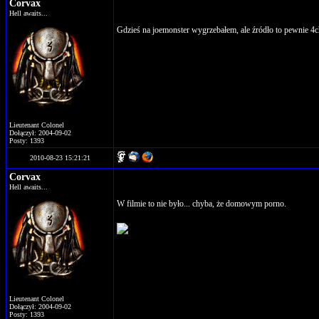
Corvax
Hell awaits...
Gdzieś na joemonster wygrzebałem, ale źródło to pewnie 4c
Lieutenant Colonel
Dołączył: 2004-09-02
Posty: 1393
2010-08-23 15:21:21
Corvax
Hell awaits...
W filmie to nie było... chyba, że domowym porno.
Lieutenant Colonel
Dołączył: 2004-09-02
Posty: 1393