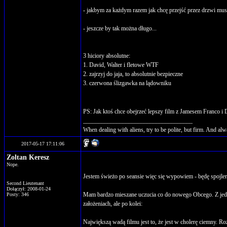
- jakbym za każdym razem jak chcę przejść przez drzwi mus
- jeszcze by tak można długo...
3 hiciory absolutne:
1. David, Walter i fletowe WTF
2. zajrzyj do jaja, to absolutnie bezpieczne
3. czerwona ślizgawka na lądowniku
PS: Jak ktoś chce obejrzeć lepszy film z Jamesem Franco
____________________________________
When dealing with aliens, try to be polite, but firm. And alw
2017-05-17 17:11:06
Zoltan Keresz
Nope.
Jestem świeżo po seansie więc się wypowiem - będę spojle
Second Lieutenant
Dołączył: 2008-01-24
Mam bardzo mieszane uczucia co do nowego Obcego. Z jednej s
Posty: 346
założeniach, ale po kolei:
Największą wadą filmu jest to, że jest w cholerę ciemny. R