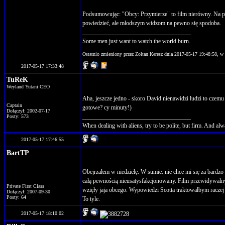
Podsumowując: "Obcy: Przymierze" to film nierówny. Na pew
powiedzieć, ale młodszym widzom na pewno się spodoba.
____________________________________
Some men just want to watch the world burn.
Ostatnio zmieniony przez Zoltan Keresz dnia 2017-05-17 19:48:58, w 
2017-05-17 17:33:48
TuReK
Weyland Yutani CEO
Aha, jeszcze jedno - skoro David nienawidzi ludzi to czemu
Captain
gotowe? cy minuty!)
Dołączył: 2002-07-17
____________________________________
Posty: 573
When dealing with aliens, try to be polite, but firm. And alw
2017-05-17 17:46:55
BartTP
Obejrzałem w niedzielę. W sumie: nie chce mi się za bardzo 
całą pewnością nieusatysfakcjonowany. Film przewidywalny 
Private First Class
wzięły jaja obcego. Wypowiedzi Scotta traktowałbym racz
Dołączył: 2007-09-30
Posty: 64
To tyle.
2017-05-17 18:10:02