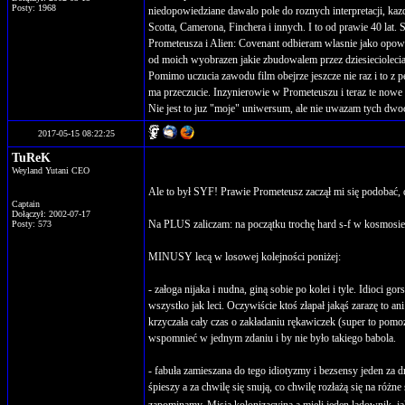
Posty: 1968
niedopowiedziane dawalo pole do roznych interpretacji, ka
Scotta, Camerona, Finchera i innych. I to od prawie 40 lat. 
Prometeusza i Alien: Covenant odbieram wlasnie jako opowiad
od moich wyobrazen jakie zbudowalem przez dziesiecioleci
Pomimo uczucia zawodu film obejrze jeszcze nie raz i to z
ma przeczucie. Inzynierowie w Prometeuszu i teraz te nowe
Nie jest to juz "moje" uniwersum, ale nie uwazam tych dwoc
2017-05-15 08:22:25
TuReK
Weyland Yutani CEO
Ale to był SYF! Prawie Prometeusz zaczął mi się podobać, d
Captain
Dołączył: 2002-07-17
Na PLUS zaliczam: na początku trochę hard s-f w kosmosie 
Posty: 573
MINUSY lecą w losowej kolejności poniżej:
- załoga nijaka i nudna, giną sobie po kolei i tyle. Idioci g
wszystko jak leci. Oczywiście ktoś złapał jakąś zarazę to a
krzyczała cały czas o zakładaniu rękawiczek (super to pom
wspomnieć w jednym zdaniu i by nie było takiego babola.
- fabuła zamieszana do tego idiotyzmy i bezsensy jeden za d
śpieszy a za chwilę się snują, co chwilę rozłażą się na różn