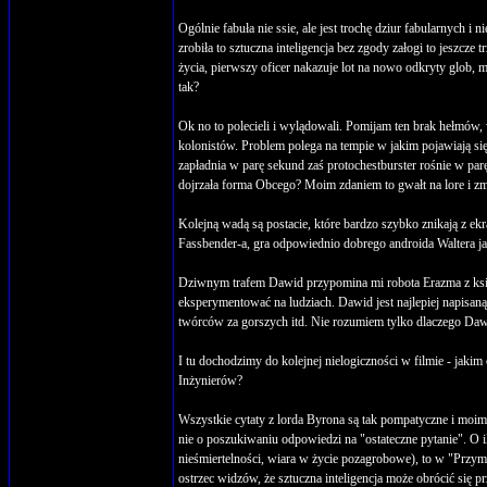
Ogólnie fabuła nie ssie, ale jest trochę dziur fabularnych 
zrobiła to sztuczna inteligencja bez zgody załogi to jeszcz
życia, pierwszy oficer nakazuje lot na nowo odkryty glob,
tak?
Ok no to polecieli i wylądowali. Pomijam ten brak hełmów, w
kolonistów. Problem polega na tempie w jakim pojawiają si
zapładnia w parę sekund zaś protochestburster rośnie w parę
dojrzała forma Obcego? Moim zdaniem to gwałt na lore i zmie
Kolejną wadą są postacie, które bardzo szybko znikają z ek
Fassbender-a, gra odpowiednio dobrego androida Waltera ja
Dziwnym trafem Dawid przypomina mi robota Erazma z książ
eksperymentować na ludziach. Dawid jest najlepiej napisan
twórców za gorszych itd. Nie rozumiem tylko dlaczego Daw
I tu dochodzimy do kolejnej nielogiczności w filmie - jak
Inżynierów?
Wszystkie cytaty z lorda Byrona są tak pompatyczne i moim
nie o poszukiwaniu odpowiedzi na "ostateczne pytanie". O il
nieśmiertelności, wiara w życie pozagrobowe), to w "Przy
ostrzec widzów, że sztuczna inteligencja może obrócić się