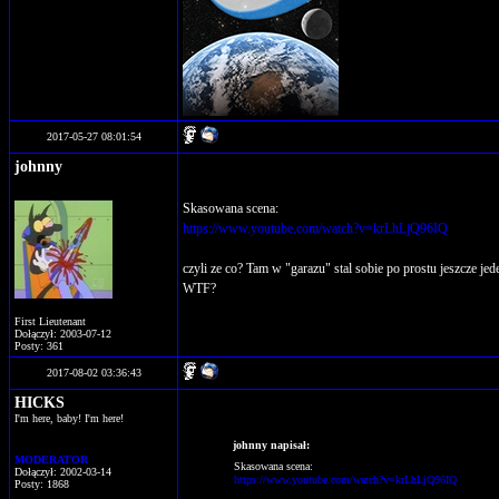
2017-05-27 08:01:54
johnny
Skasowana scena:
https://www.youtube.com/watch?v=krLhLjQ96IQ
czyli ze co? Tam w "garazu" stal sobie po prostu jeszcze jed
WTF?
First Lieutenant
Dołączył: 2003-07-12
Posty: 361
2017-08-02 03:36:43
HICKS
I'm here, baby! I'm here!
johnny napisał:
MODERATOR
Skasowana scena:
Dołączył: 2002-03-14
https://www.youtube.com/watch?v=krLhLjQ96IQ
Posty: 1868