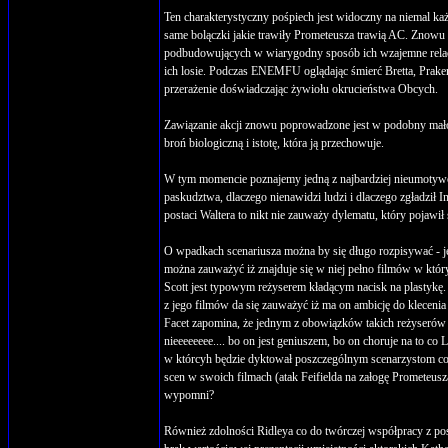
Ten charakterystyczny pośpiech jest widoczny na niemal ka
same bolączki jakie trawiły Prometeusza trawią AC. Znowu m
podbudowujących w wiarygodny sposób ich wzajemne relacje. 
ich losie. Podczas ENEMFU oglądając śmierć Bretta, Pr
przerażenie doświadczając żywiołu okrucieństwa Obcych.
Zawiązanie akcji znowu poprowadzone jest w podobny mało u
broń biologiczną i istotę, która ją przechowuje.
W tym momencie poznajemy jedną z najbardziej nieumotyw
paskudztwa, dlaczego nienawidzi ludzi i dlaczego zgładził I
postaci Waltera to nikt nie zauważy dylematu, który pojawił
O wpadkach scenariusza można by się długo rozpisywać - jes
można zauważyć iż znajduje się w niej pełno filmów w któr
Scott jest typowym reżyserem kładącym nacisk na plastykę. 
z jego filmów da się zauważyć iż ma on ambicję do klecenia 
Facet zapomina, że jednym z obowiązków takich reżyserów 
nieeeeeeee.... bo on jest geniuszem, bo on choruje na to co
w którcyh będzie dyktował poszczególnym scenarzystom co i 
scen w swoich filmach (atak Feifielda na załogę Prometeusz
wypomni?
Również zdolności Ridleya co do twórczej współpracy z posz