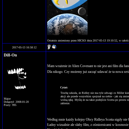
Ostatnio zmieniony przez HICKS dnia 2017-05-13 19:10:52, w całości
2017-05-13 16:58:12
Dill-On
Mam wrażenie że Alien Covenant to nie jest ani film dla fa
Dla nikogo. Czy możemy już zacząć udawać że ta nowa seria
Cytat:
Trochę szkoda, że Ridley nie ma tyle odwagi co Miller kie
akcji ale przede wszystkim spojrzał na siebie - jak się zmi
Major
wolną rękę. Myślę że na takie podejście Scotta po prostu
Dołączył: 2008-01-20
zabierze.
Posty: 995
Według mnie każdy kolejny Obcy Ridleya Scotta nigdy nie b
Ładny wizualnie ale słaby film, z ośmiornicami w kosmosie 