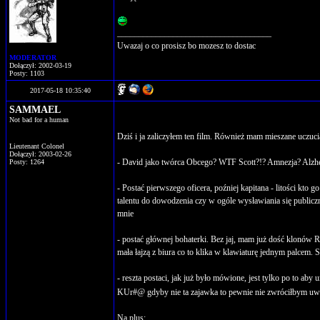
____________________________________
Uwazaj o co prosisz bo mozesz to dostac
MODERATOR
Dołączył: 2002-03-19
Posty: 1103
2017-05-18 10:35:40
SAMMAEL
Not bad for a human
Dziś i ja zaliczyłem ten film. Również mam mieszane uczucia
Lieutenant Colonel
Dołączył: 2003-02-26
- David jako twórca Obcego? WTF Scott?!? Amnezja? Alzheim
Posty: 1264
- Postać pierwszego oficera, poźniej kapitana - litości kt
talentu do dowodzenia czy w ogóle wysławiania się publiczn
mnie
- postać głównej bohaterki. Bez jaj, mam już dość klonów Ri
mała łajzą z biura co to klika w klawiaturę jednym pa
- reszta postaci, jak już było mówione, jest tylko po to ab
KUr#@ gdyby nie ta zajawka to pewnie nie zwróciłbym uw
Na plus: