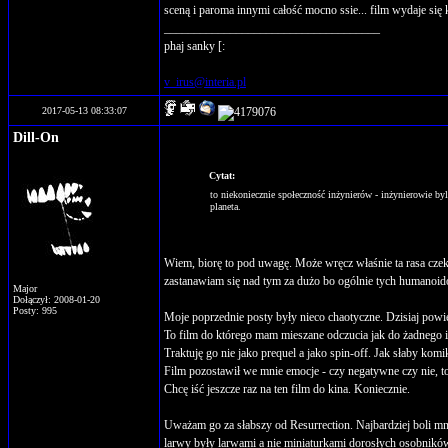
sceną i paroma innymi całość mocno ssie... film wydaje się k
____________________________________
phaj sanky [:
v_irus@interia.pl
2017-05-13 08:33:07
Dill-On
Cytat:
to niekoniecznie społeczność inżynierów - inżynierowie byl
planeta.
Wiem, biorę to pod uwagę. Może wręcz właśnie ta rasa czeka
zastanawiam się nad tym za dużo bo ogólnie tych humano
Major
Dołączył: 2008-01-20
Posty: 995
Moje poprzednie posty były nieco chaotyczne. Dzisiaj powi
To film do którego mam mieszane odczucia jak do żadnego 
Traktuję go nie jako prequel a jako spin-off. Jak słaby komi
Film pozostawił we mnie emocje - czy negatywne czy nie, to
Chcę iść jeszcze raz na ten film do kina. Koniecznie.
Uważam go za słabszy od Resurrection. Najbardziej boli mni
larwy były larwami a nie miniaturkami dorosłych osobników