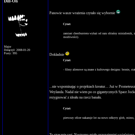
Dill-On
Panowie wasze wrażenia czytało się wybornie
Cytat:
zamiast chestburstera wyłazi od razu słitaśny minialienik,
możliwości).
Major
Dołączył: 2008-01-20
Posty: 995
Dokładnie
Cytat:
- filmy alienowe są znane z kultowego designu: bronie, sta
...nie wspominając o projektach kreatur.... Już w Prometeusz
Weylanda. Nadal nie wiem po co gigantycznych Space Joc
rezygnować z ideału na rzecz banału.
Cytat:
pierwszy oficer nakazuje lot na nowo odkryty glob, mimo,
To strasznie razi. Nostromo miało przynajmniej wyjaśnioną