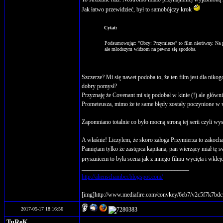
Jak łatwo przewidzieć, był to samobójczy krok
Cytat:
Podsumowując: "Obcy: Przymierze" to film nierówny. Na pe
ale młodszym widzom na pewno się spodoba.
Szczerze? Mi się nawet podoba to, że ten film jest dla niko
dobry pomysł?
Przyznaję że Covenant mi się podobał w kinie (!) ale głów
Prometeusza, mimo że te same błędy zostały poczynione w wi
Zapomniano totalnie co było mocną stroną tej serii czyli wys
A właśnie! Liczylem, że skoro załoga Przymierza to zakochań
Pamiętam tylko że zastępca kapitana, pan wierzący miał tę s
prysznicem to była scena jak z innego filmu wycięta i wkl
____________________________________
http://alienschamber.blogspot.com/
[img]http://www.mediafire.com/convkey/6eb7/v2c5f7k7bdc
2017-05-17 18:16:56
TuReK