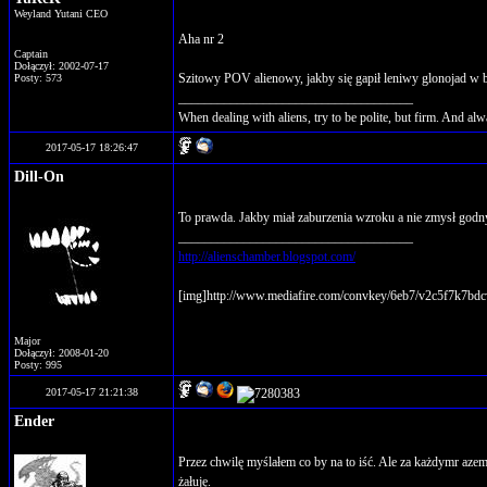
Weyland Yutani CEO
Aha nr 2
Captain
Dołączył: 2002-07-17
Szitowy POV alienowy, jakby się gapił leniwy glonojad 
Posty: 573
____________________________________
When dealing with aliens, try to be polite, but firm. And alw
2017-05-17 18:26:47
Dill-On
To prawda. Jakby miał zaburzenia wzroku a nie zmysł godn
____________________________________
http://alienschamber.blogspot.com/
[img]http://www.mediafire.com/convkey/6eb7/v2c5f7k7bdc
Major
Dołączył: 2008-01-20
Posty: 995
2017-05-17 21:21:38
Ender
Przez chwilę myślałem co by na to iść. Ale za każdymr azem
żałuję.