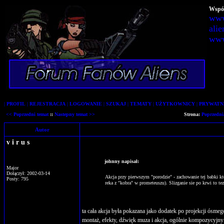
Wspól
www
alie
www
|
PROFIL
|
REJESTRACJA
|
LOGOWANIE
|
SZUKAJ
|
TEMATY
|
UŻYTKOWNICY
|
PRYWATN
<< Poprzedni temat
::
Nastepny temat >>
Strona:
Poprzedni
Autor
v i r u s
johnny napisał:
Major
Dołączył: 2002-03-14
Akcja przy pierwszym "porodzie" - zachowanie tej babki kto
Posty: 795
reka z "kobra" w prometeuszu). Slizganie sie po krwi to te
ta cała akcja była pokazana jako dodatek po projekcji ósmeg
montaż, efekty, dźwięk muza i akcja, ogólnie kompozycyjny ma