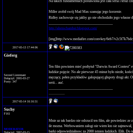
Na takich fundamentach postawiona jest cała seria i teraz cze
Miller zrobił swój Mad Max szanując jego korzenie.
Ridley zachowuje się jakby go nie obchodziło jego własne 
____________________________________
http://alienschamber.blogspot.com/
[img]http://www.mediafire.com/convkey/6eb7/v2c5f7k7bdc
2017-05-13 17:44:06
Gieferg
Ten film powinien mieć podtytuł "Darwin Award Contest" ew
ludzkie pojęcie. No ale pierwsze 45 minut było niezłe, końc
Second Lieutenant
męczący, pełen przykładów galopującej głupoty drugi akt. O
Dołączył: 2005-03-27
Posty: 347
serii... auć.
____________________________________
..................
2017-05-14 16:16:51
Suchy
F161
Mnie az tak bardzo nie odrzucil ten film, ale powiedziec z
ile mozna. Werbowaniem zalogi nie wiem kto sie zajmowal, 
MODERATOR
barki odpowiedzialnosc za 2000 istnien ludzkich. Ehh. Do t
Dołączył: 2002-03-15