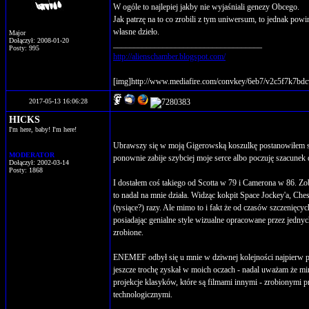
W ogóle to najlepiej jakby nie wyjaśniali genezy Obcego.
Jak patrzę na to co zrobili z tym uniwersum, to jednak po
własne dzieło.
Major
Dołączył: 2008-01-20
____________________________________
Posty: 995
http://alienschamber.blogspot.com/
[img]http://www.mediafire.com/convkey/6eb7/v2c5f7k7bdc
2017-05-13 16:06:28
HICKS
I'm here, baby! I'm here!
Ubrawszy się w moją Gigerowską koszulkę postanowiłem sp
MODERATOR
ponownie zabije szybciej moje serce albo poczuję szacunek 
Dołączył: 2002-03-14
Posty: 1868
I dostałem coś takiego od Scotta w 79 i Camerona w 86. Z
to nadal na mnie działa. Widząc kokpit Space Jockey'a, Ches
(tysiące?) razy. Ale mimo to i fakt że od czasów szczenięc
posiadając genialne style wizualne opracowane przez jednyc
zrobione.
ENEMEF odbył się u mnie w dziwnej kolejności najpierw po
jeszcze trochę zyskał w moich oczach - nadal uważam że mi
projekcje klasyków, które są filmami innymi - zrobionymi p
technologicznymi.