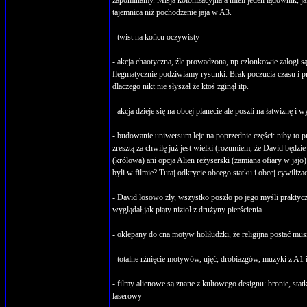
zapominamy. Misja kolonizacyjna a mieli jeden lądownik, ja
tajemnica niż pochodzenie jaja w A3.
- twist na końcu oczywisty
- akcja chaotyczna, źle prowadzona, np członkowie załogi są
flegmatycznie podziwiamy rysunki. Brak poczucia czasu i prze
dlaczego nikt nie słyszał że ktoś zginął itp.
- akcja dzieje się na obcej planecie ale poszli na łatwiznę 
- budowanie uniwersum leje na poprzednie części: niby to pr
zresztą za chwilę już jest wielki (rozumiem, że David będzi
(królowa) ani opcja Alien reżyserski (zamiana ofiary w jajo
byli w filmie? Tutaj odkrycie obcego statku i obcej cywiliza
- David losowo zły, wszystko poszło po jego myśli praktycz
wyglądał jak piąty nizioł z drużyny pierścienia
- oklepany do cna motyw holiłudzki, że religijna postać mus
- totalne rżnięcie motywów, ujęć, drobiazgów, muzyki z A1 
- filmy alienowe są znane z kultowego designu: bronie, stat
laserowy