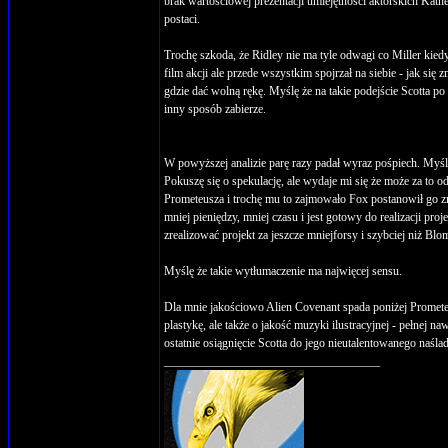
brak wartościowej prezentacji umiejętności aktorskich Kat
postaci.
Trochę szkoda, że Ridley nie ma tyle odwagi co Miller kied
film akcji ale przede wszystkim spojrzał na siebie - jak się 
gdzie dać wolną rękę. Myślę że na takie podejście Scotta 
inny sposób zabierze.
W powyższej analizie parę razy padał wyraz pośpiech. Myślę
Pokuszę się o spekulację, ale wydaje mi się że może za to
Prometeusza i trochę mu to zajmowało Fox postanowił go zm
mniej pieniędzy, mniej czasu i jest gotowy do realizacji pr
zrealizować projekt za jeszcze mniejforsy i szybciej niż Bl
Myślę że takie wytłumaczenie ma najwięcej sensu.
Dla mnie jakościowo Alien Covenant spada poniżej Prometeus
plastykę, ale także o jakość muzyki ilustracyjnej - pełnej
ostatnie osiągnięcie Scotta do jego nieutalentowanego naś
____________________________________