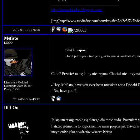
____________________________________
http://alienschamber.blogspot.com/
[img]http://www.mediafire.com/convkey/6eb7/v2c5f7k7bdc
2017-05-13 13:26:08
Mefisto
LOCO
Dill-On napisał:
David jest super. Okazuje się, że to ziemski android stoi 
Cudo? Przecież to się kupy nie trzyma. Chociaż nie - trzyma
____________________________________
Lieutenant Colonel
- Hey, Mefisto, have you ever been mistaken for a Donald 
Dołączył: 2002-09-08
Posty: 1253
- No, have you ?
2017-05-13 14:49:22
Dill-On
Ja się interesuję zoologią dlatego dla mnie cudo. Poczułem
Patrząc jednak na to logicznie, nie mam pojęcia jak David
inżynierów jako stwórców wszechświata.