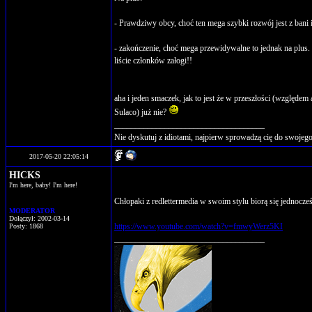
- Prawdziwy obcy, choć ten mega szybki rozwój jest z bani
- zakończenie, choć mega przewidywalne to jednak na plus. 
liście członków załogi!!
aha i jeden smaczek, jak to jest że w przeszłości (względ
Sulaco) już nie?
____________________________________
Nie dyskutuj z idiotami, najpierw sprowadzą cię do swoje
2017-05-20 22:05:14
HICKS
I'm here, baby! I'm here!
Chłopaki z redlettermedia w swoim stylu biorą się jednocześ
MODERATOR
Dołączył: 2002-03-14
https://www.youtube.com/watch?v=fmwyWerz5KI
Posty: 1868
____________________________________