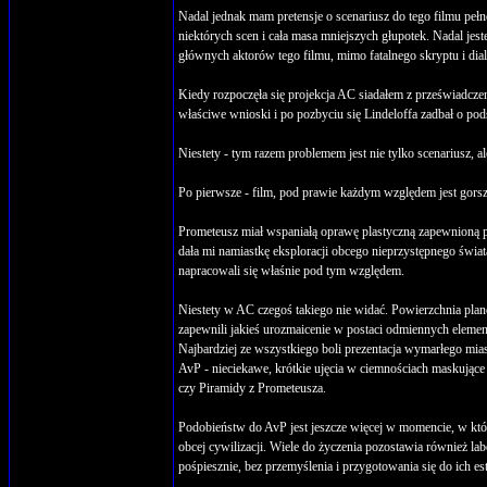
Nadal jednak mam pretensje o scenariusz do tego filmu pe
niektórych scen i cała masa mniejszych głupotek. Nadal je
głównych aktorów tego filmu, mimo fatalnego skryptu i dialo
Kiedy rozpoczęła się projekcja AC siadałem z przeświadcze
właściwe wnioski i po pozbyciu się Lindeloffa zadbał o p
Niestety - tym razem problemem jest nie tylko scenariusz, al
Po pierwsze - film, pod prawie każdym względem jest gors
Prometeusz miał wspaniałą oprawę plastyczną zapewnion
dała mi namiastkę eksploracji obcego nieprzystępnego świa
napracowali się właśnie pod tym względem.
Niestety w AC czegoś takiego nie widać. Powierzchnia plane
zapewnili jakieś urozmaicenie w postaci odmiennych element
Najbardziej ze wszystkiego boli prezentacja wymarłego mia
AvP - nieciekawe, krótkie ujęcia w ciemnościach maskujące i
czy Piramidy z Prometeusza.
Podobieństw do AvP jest jeszcze więcej w momencie, w który
obcej cywilizacji. Wiele do życzenia pozostawia również la
pośpiesznie, bez przemyślenia i przygotowania się do ich es