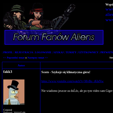
Wspól
www
alie
www
|
PROFIL
|
REJESTRACJA
|
LOGOWANIE
|
SZUKAJ
|
TEMATY
|
UŻYTKOWNICY
|
PRYWATN
<< Poprzedni temat
::
Nastepny temat >>
St
Autor
fakk3
Scorn - Szykuje się klimatyczna giera!
https://www.youtube.com/watch?v=MvBo_rKleNw
Nie wiadomo jeszcze za duĹźo, ale po tym video sam Gige
Corporal
Dołączył: 2010-07-09