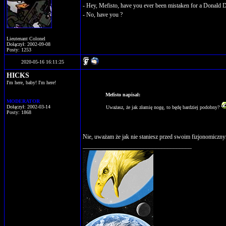
- Hey, Mefisto, have you ever been mistaken for a Donald 
- No, have you ?
Lieutenant Colonel
Dołączył: 2002-09-08
Posty: 1253
2020-05-16 16:11:25
HICKS
I'm here, baby! I'm here!
Mefisto napisał:
MODERATOR
Dołączył: 2002-03-14
Uważasz, że jak złamię nogę, to będę bardziej podobny?
Posty: 1868
Nie, uważam że jak nie staniesz przed swoim fizjonomiczny
____________________________________