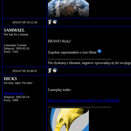
2016-07-09 10:12:36
SAMMAEL
Not bad for a human
BRAWO Hicks!
Lieutenant Colonel
Dołączył: 2003-02-26
Posty: 1264
Zupełnie zapomniałem o tym filmie
____________________________________
Nie dyskutuj z idiotami, najpierw sprowadzą cię do swoje
2016-07-09 20:48:47
HICKS
I'm here, baby! I'm here!
Gameplay trailer
MODERATOR
Dołączył: 2002-03-14
https://www.youtube.com/watch?v=gug_0mNhg4k
Posty: 1868
____________________________________