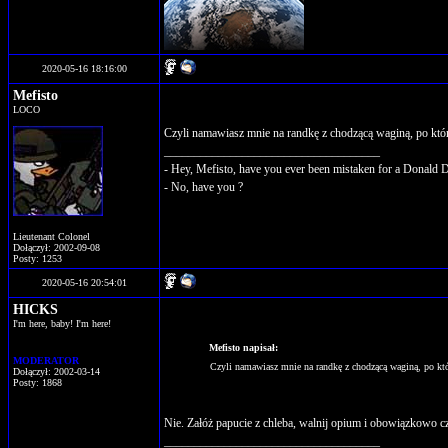
2020-05-16 18:16:00
Mefisto
LOCO
Czyli namawiasz mnie na randkę z chodzącą waginą, po któr
____________________________________
- Hey, Mefisto, have you ever been mistaken for a Donald 
- No, have you ?
Lieutenant Colonel
Dołączył: 2002-09-08
Posty: 1253
2020-05-16 20:54:01
HICKS
I'm here, baby! I'm here!
Mefisto napisał:
MODERATOR
Czyli namawiasz mnie na randkę z chodzącą waginą, po któ
Dołączył: 2002-03-14
Posty: 1868
Nie. Załóż papucie z chleba, walnij opium i obowiązkowo 
____________________________________