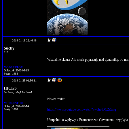
2018-01-19 22:46:48
Suchy
F161
Wizualnie ekstra. Ale niech popracują nad dynamiką, bo na
MODERATOR
Dołączył: 2002-03-15
Posty: 1968
2018-01-25 01:56:11
HICKS
I'm here, baby! I'm here!
Nowy trailer:
MODERATOR
Dołączył: 2002-03-14
https://www.youtube.com/watch?v=dhctDC2Ztwg
Posty: 1868
Uzupełnili o wpływy z Prometeusza i Covenanta - wygląda 
____________________________________