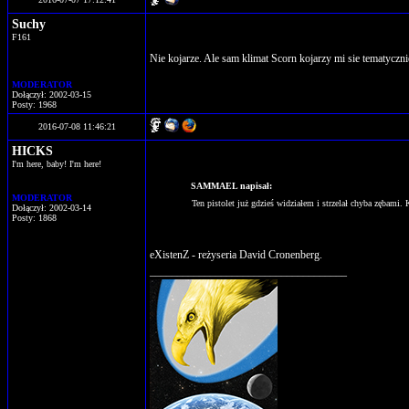
Suchy
F161
Nie kojarze. Ale sam klimat Scorn kojarzy mi sie tematycznie
MODERATOR
Dołączył: 2002-03-15
Posty: 1968
2016-07-08 11:46:21
HICKS
I'm here, baby! I'm here!
SAMMAEL napisał:
MODERATOR
Ten pistolet już gdzieś widziałem i strzelał chyba zębami. 
Dołączył: 2002-03-14
Posty: 1868
eXistenZ - reżyseria David Cronenberg.
____________________________________