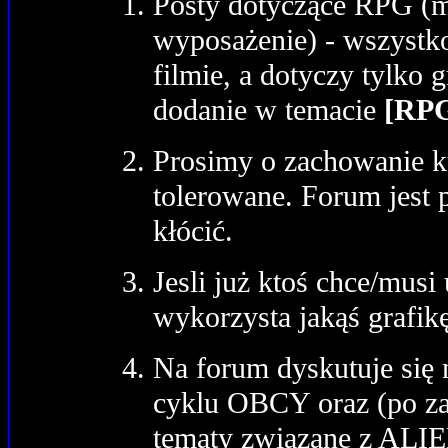
Posty dotyczące RPG (me
wyposażenie) - wszystk
filmie, a dotyczy tylko 
dodanie w temacie
[RP
Prosimy o zachowanie ku
tolerowane. Forum jest p
kłócić.
Jesli już ktoś chce/musi 
wykorzysta jakąś grafik
Na forum dyskutuje się 
cyklu OBCY oraz (po za
tematy związane z ALI