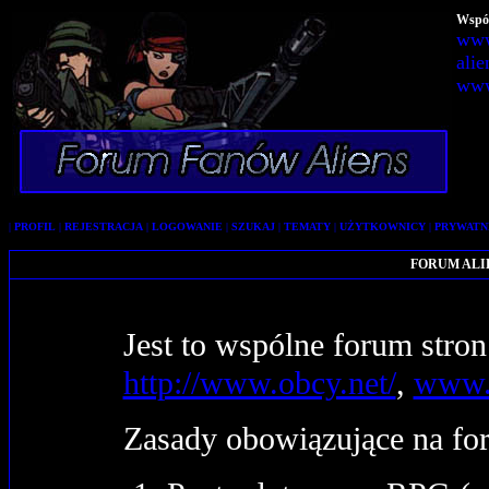
Wspól
www
alie
www
|
PROFIL
|
REJESTRACJA
|
LOGOWANIE
|
SZUKAJ
|
TEMATY
|
UŻYTKOWNICY
|
PRYWATN
FORUM ALIEN
Jest to wspólne forum stro
http://www.obcy.net/
,
www.f
Zasady obowiązujące na fo