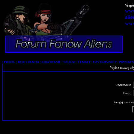
Wspól
www
alie
www
|
PROFIL
|
REJESTRACJA
|
LOGOWANIE
|
SZUKAJ
|
TEMATY
|
UŻYTKOWNICY
|
PRYWATN
Wpisz nazwę uży
Użytkownik:
Hasło:
Zaloguj mnie aut