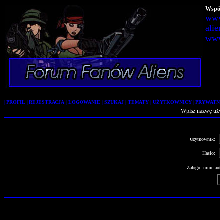
Wspól
www
alie
www
|
PROFIL
|
REJESTRACJA
|
LOGOWANIE
|
SZUKAJ
|
TEMATY
|
UŻYTKOWNICY
|
PRYWATN
Wpisz nazwę uży
Użytkownik:
Hasło:
Zaloguj mnie aut