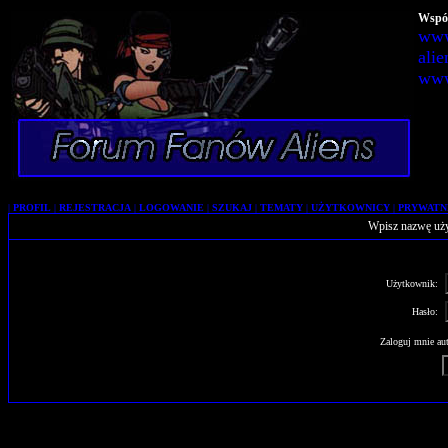
Wspól
www
alie
www
|
PROFIL
|
REJESTRACJA
|
LOGOWANIE
|
SZUKAJ
|
TEMATY
|
UŻYTKOWNICY
|
PRYWATN
Wpisz nazwę uży
Użytkownik:
Hasło:
Zaloguj mnie aut