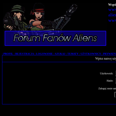
Wspól
www
alie
www
|
PROFIL
|
REJESTRACJA
|
LOGOWANIE
|
SZUKAJ
|
TEMATY
|
UŻYTKOWNICY
|
PRYWATN
Wpisz nazwę uży
Użytkownik:
Hasło:
Zaloguj mnie aut